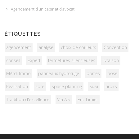
Agencement d’un cabinet d’avocat
ÉTIQUETTES
agencement
analyse
choix de couleurs
Conception
conseil
Expert
fermetures silencieuses
livraison
MArdi Immo
panneaux hydrofuge
portes
pose
Réalisation
soré
space planning
Suivi
tiroirs
Tradition d'excellence
Via Atv
Éric Limier